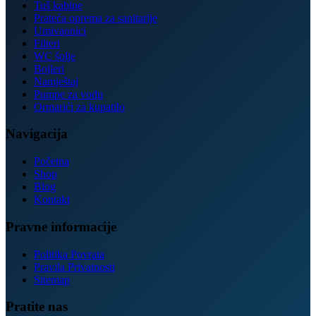
Tuš kabine
Prateća oprema za sanitarije
Umivaonici
Filteri
WC šolje
Bojleri
Namještaj
Pumpe za vodu
Ormarići za kupatilo
Navigacija
Početna
Shop
Blog
Kontakt
Pravne informacije
Politika Povrata
Pravila Privatnosti
Sitemap
Pratite nas