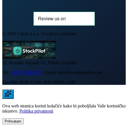
©
2026
Ugled d.o.o. Sva prava zadržana.
16. Krajiške brigade 70, 78400 Gradiška
Tel:
+387 51 830 375
| Email:
info@svezakupatilo.com
Pon-Pet: 08:00-17:00 | Sub: 08:00-14:00
Ova web stranica koristi kolačiće kako bi poboljšala Vaše korisničko
iskustvo.
Politika privatnosti
Prihvatam