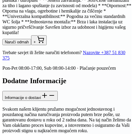
plastika / duroplast * **Sistem zatvaranja:** Soft-close mehanizam
za tiho i lagano spuštanje (u zavisnosti od modela) * **Otpornost:**
Otporna na vlagu, ogrebotine i hemikalije za čišćenje *
**Univerzalna kompatibilnost:** Pogodna za većinu standardnih
WC šolja * **Jednostavna montaža:** Brza i laka instalacija uz
sigurno pričvršćivanje Savršen izbor za udobnost i higijenu vašeg
kupatila!
Naruči odmah
+
Trebate savjet ili želite naručiti telefonom?
Nazovite
+387 51 830
375
Pon-Pet 08:00-17:00, Sub 08:00-14:00 · Plaćanje pouzećem
Dodatne Informacije
Informacije o dostavi
Svakom našem klijentu pružamo mogućnost jednostavnog i
pouzdanog načina naručivanja proizvoda putem brze pošte, uz
garantovanu dostavu u roku od 2 radna dana. Na taj način želimo da
Vam olakšamo proces kupovine, a istovremeno i osiguramo da Vaši
proizvodi stignu u najkraćem mogućem roku.