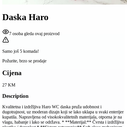
Daska Haro
7 osoba gleda ovaj proizvod
Samo još
5
komada!
Požurite, brzo se prodaje
Cijena
27
KM
Description
Kvalitetna i izdržljiva Haro WC daska pruža udobnost i
dugotrajnost, uz moderan dizajn koji se lako uklapa u svaki enterijer
kupatila. Napravljena od visokokvalitetnih materijala, otporna je na
vlagu, habanje i lako se održava. * **Materijal:** Čvrsta i izdržljiva