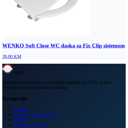
WENKO Soft Close WC daska sa Fix Clip sistemom
39.00
KM
Ugled
Vaš pouzdani partner za opremanje kupatila od 1993. godine.
Kvalitet, garancija i stručna podrška.
Kategorije
Grijalice
Baterije, slavine, česme
Slivnici
Daske za wc šolju