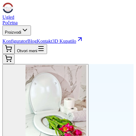
Ugled
Početna
Proizvodi
Konfigurator
Blog
Kontakt
3D Kupatilo
Otvori meni