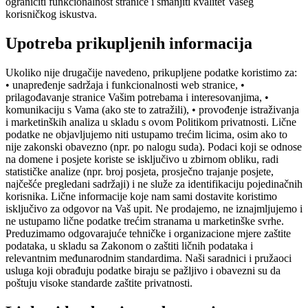
ograničiti funkcionalnost stranice i smanjiti kvalitet Vašeg
korisničkog iskustva.
Upotreba prikupljenih informacija
Ukoliko nije drugačije navedeno, prikupljene podatke koristimo za:
• unapređenje sadržaja i funkcionalnosti web stranice, •
prilagođavanje stranice Vašim potrebama i interesovanjima, •
komunikaciju s Vama (ako ste to zatražili), • provođenje istraživanja
i marketinških analiza u skladu s ovom Politikom privatnosti. Lične
podatke ne objavljujemo niti ustupamo trećim licima, osim ako to
nije zakonski obavezno (npr. po nalogu suda). Podaci koji se odnose
na domene i posjete koriste se isključivo u zbirnom obliku, radi
statističke analize (npr. broj posjeta, prosječno trajanje posjete,
najčešće pregledani sadržaji) i ne služe za identifikaciju pojedinačnih
korisnika. Lične informacije koje nam sami dostavite koristimo
isključivo za odgovor na Vaš upit. Ne prodajemo, ne iznajmljujemo i
ne ustupamo lične podatke trećim stranama u marketinške svrhe.
Preduzimamo odgovarajuće tehničke i organizacione mjere zaštite
podataka, u skladu sa Zakonom o zaštiti ličnih podataka i
relevantnim međunarodnim standardima. Naši saradnici i pružaoci
usluga koji obrađuju podatke biraju se pažljivo i obavezni su da
poštuju visoke standarde zaštite privatnosti.