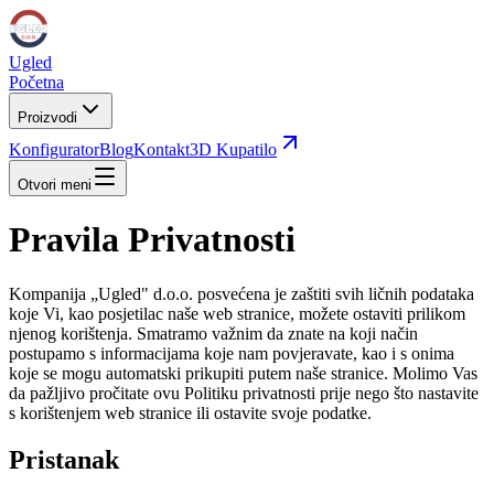
Ugled
Početna
Proizvodi
Konfigurator
Blog
Kontakt
3D Kupatilo
Otvori meni
Pravila Privatnosti
Kompanija „Ugled" d.o.o. posvećena je zaštiti svih ličnih podataka
koje Vi, kao posjetilac naše web stranice, možete ostaviti prilikom
njenog korištenja. Smatramo važnim da znate na koji način
postupamo s informacijama koje nam povjeravate, kao i s onima
koje se mogu automatski prikupiti putem naše stranice. Molimo Vas
da pažljivo pročitate ovu Politiku privatnosti prije nego što nastavite
s korištenjem web stranice ili ostavite svoje podatke.
Pristanak