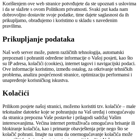
Korištenjem ove web stranice potvrđujete da ste upoznati s uslovima
i da se slažete s ovom Politikom privatnosti. Svaki put kada nam
dobrovoljno dostavite svoje podatke, time dajete saglasnost da ih
prikupljamo, obrađujemo i koristimo u skladu s navedenim
pravilima.
Prikupljanje podataka
Naš web server može, putem različitih tehnologija, automatski
prepoznati i pohraniti određene informacije o Vašoj posjeti, kao što
su IP adresa, kolačići (cookies), internet tagovi i navigacijski podaci.
Ove informacije koristimo, između ostalog, za otkrivanje tehničkih
problema, analizu posjećenosti stranice, optimizaciju performansi i
unapređenje korisničkog iskustva.
Kolačići
Prilikom posjete našoj stranici, možemo koristiti tzv. kolačiće – male
tekstualne datoteke koje se pohranjuju na Vaš uređaj i omogućavaju
da stranica prepozna Vaše postavke i prilagodi sadržaj Vašim
interesovanjima. Većina internet pretraživača omogućava brisanje ili
blokiranje kolačića, kao i primanje obavještenja prije nego što se
kolačić pohrani. Imajte na umu da onemogućavanje kolačića može