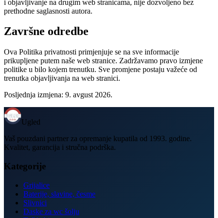
i objavljivanje na drugim web stranicama, nije dozvoljeno bez
prethodne saglasnosti autora.
Završne odredbe
Ova Politika privatnosti primjenjuje se na sve informacije
prikupljene putem naše web stranice. Zadržavamo pravo izmjene
politike u bilo kojem trenutku. Sve promjene postaju važeće od
trenutka objavljivanja na web stranici.
Posljednja izmjena:
9. avgust 2026.
Ugled
Vaš pouzdani partner za opremanje kupatila od 1993. godine.
Kvalitet, garancija i stručna podrška.
Kategorije
Grijalice
Baterije, slavine, česme
Slivnici
Daske za wc šolju