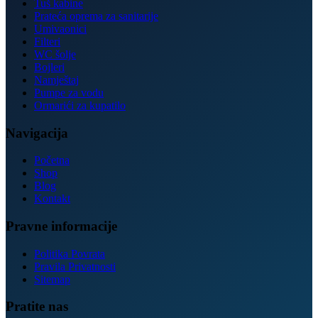
Tuš kabine
Prateća oprema za sanitarije
Umivaonici
Filteri
WC šolje
Bojleri
Namještaj
Pumpe za vodu
Ormarići za kupatilo
Navigacija
Početna
Shop
Blog
Kontakt
Pravne informacije
Politika Povrata
Pravila Privatnosti
Sitemap
Pratite nas