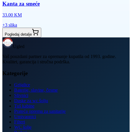
Kanta za smeće
33.00
KM
+
3
slika
Pogledaj detalje
Ugled
Vaš pouzdani partner za opremanje kupatila od 1993. godine.
Kvalitet, garancija i stručna podrška.
Kategorije
Grijalice
Baterije, slavine, česme
Slivnici
Daske za wc šolju
Tuš kabine
Prateća oprema za sanitarije
Umivaonici
Filteri
WC šolje