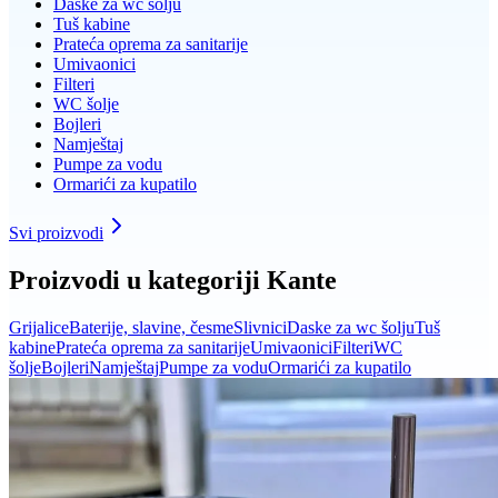
Daske za wc šolju
Tuš kabine
Prateća oprema za sanitarije
Umivaonici
Filteri
WC šolje
Bojleri
Namještaj
Pumpe za vodu
Ormarići za kupatilo
Svi proizvodi
Proizvodi u kategoriji
Kante
Grijalice
Baterije, slavine, česme
Slivnici
Daske za wc šolju
Tuš
kabine
Prateća oprema za sanitarije
Umivaonici
Filteri
WC
šolje
Bojleri
Namještaj
Pumpe za vodu
Ormarići za kupatilo