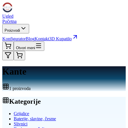
Ugled
Početna
Proizvodi
Konfigurator
Blog
Kontakt
3D Kupatilo
Otvori meni
Kante
1
proizvoda
Kategorije
Grijalice
Baterije, slavine, česme
Slivnici