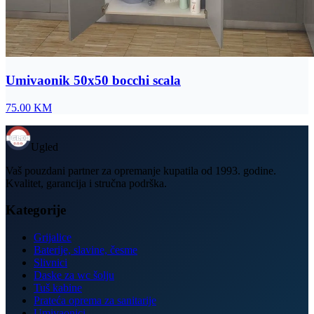
Umivaonik 50x50 bocchi scala
75.00
KM
Ugled
Vaš pouzdani partner za opremanje kupatila od 1993. godine.
Kvalitet, garancija i stručna podrška.
Kategorije
Grijalice
Baterije, slavine, česme
Slivnici
Daske za wc šolju
Tuš kabine
Prateća oprema za sanitarije
Umivaonici