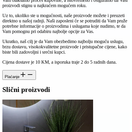
Vam olakšamo proces kupovine, a istovremeno i osiguramo da Vaši
proizvodi stignu u najkraćem mogućem roku.
Uz to, ukoliko ste u mogućnosti, naše proizvode možete i preuzeti
direktno u našoj radnji. Naši zaposleni će se potruditi da Vam pruže
potrebne informacije o proizvodima i uslugama koje nudimo, te da
Vam pomognu pri odabiru najbolje opcije za Vas.
Ukratko, naš cilj je da Vam obezbedimo najbolju moguću uslugu,
brzu dostavu, visokokvalitetne proizvode i pristupačne cijene, kako
biste bili zadovoljni i srećni kupci.
Cijena dostave je 10 KM, a isporuka traje 2 do 5 radnih dana.
Plaćanje
Slični proizvodi