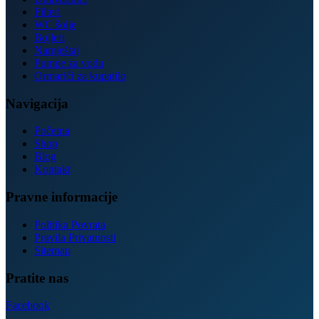
Filteri
WC šolje
Bojleri
Namještaj
Pumpe za vodu
Ormarići za kupatilo
Navigacija
Početna
Shop
Blog
Kontakt
Pravne informacije
Politika Povrata
Pravila Privatnosti
Sitemap
Pratite nas
Facebook