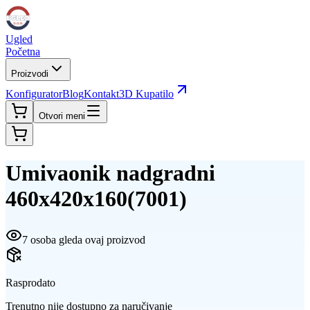
Ugled
Početna
Proizvodi
Konfigurator
Blog
Kontakt
3D Kupatilo
Otvori meni
Umivaonik nadgradni
460x420x160(7001)
7 osoba gleda ovaj proizvod
Rasprodato
Trenutno nije dostupno za naručivanje