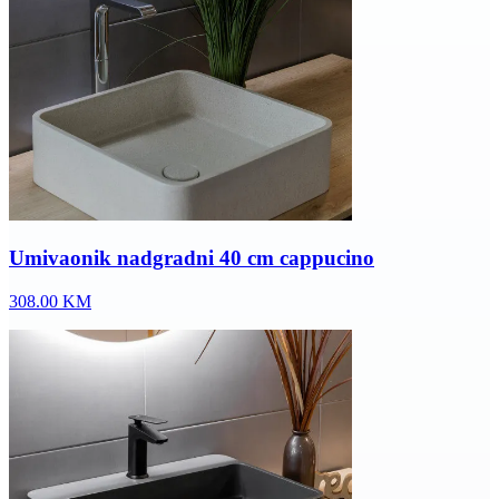
Umivaonik nadgradni 40 cm cappucino
308.00
KM