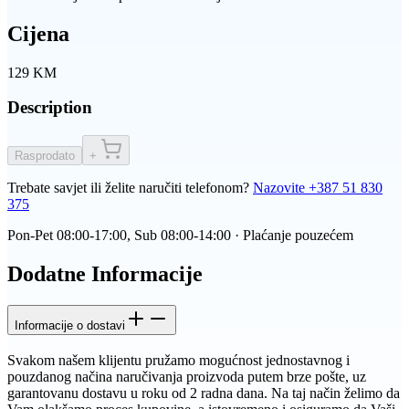
Cijena
129
KM
Description
Rasprodato
+
Trebate savjet ili želite naručiti telefonom?
Nazovite
+387 51 830
375
Pon-Pet 08:00-17:00, Sub 08:00-14:00 · Plaćanje pouzećem
Dodatne Informacije
Informacije o dostavi
Svakom našem klijentu pružamo mogućnost jednostavnog i
pouzdanog načina naručivanja proizvoda putem brze pošte, uz
garantovanu dostavu u roku od 2 radna dana. Na taj način želimo da