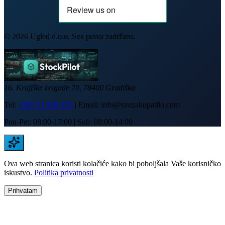
©
2026
Ugled d.o.o. Sva prava zadržana.
16. Krajiške brigade 70, 78400 Gradiška
Tel:
+387 51 830 375
| Email:
info@svezakupatilo.com
Pon-Pet: 08:00-17:00 | Sub: 08:00-14:00
Ova web stranica koristi kolačiće kako bi poboljšala Vaše korisničko
iskustvo.
Politika privatnosti
Prihvatam