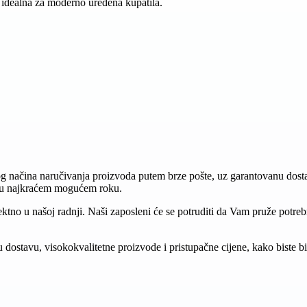
, idealna za moderno uređena kupatila.
načina naručivanja proizvoda putem brze pošte, uz garantovanu dosta
u u najkraćem mogućem roku.
rektno u našoj radnji. Naši zaposleni će se potruditi da Vam pruže pot
ostavu, visokokvalitetne proizvode i pristupačne cijene, kako biste bili