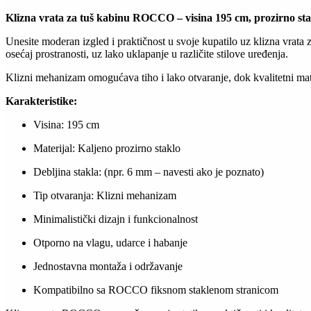
Klizna vrata za tuš kabinu ROCCO – visina 195 cm, prozirno sta
Unesite moderan izgled i praktičnost u svoje kupatilo uz klizna vra
osećaj prostranosti, uz lako uklapanje u različite stilove uređenja.
Klizni mehanizam omogućava tiho i lako otvaranje, dok kvalitetni mat
Karakteristike:
Visina: 195 cm
Materijal: Kaljeno prozirno staklo
Debljina stakla: (npr. 6 mm – navesti ako je poznato)
Tip otvaranja: Klizni mehanizam
Minimalistički dizajn i funkcionalnost
Otporno na vlagu, udarce i habanje
Jednostavna montaža i održavanje
Kompatibilno sa ROCCO fiksnom staklenom stranicom