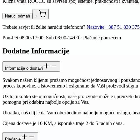
Klizna vrata ROCCO su savršen spoj estetike, praktičnosti i kvaliteta
Naruči odmah
+
Trebate savjet ili želite naručiti telefonom?
Nazovite
+387 51 830 375
Pon-Pet 08:00-17:00, Sub 08:00-14:00 · Plaćanje pouzećem
Dodatne Informacije
Informacije o dostavi
Svakom našem klijentu pružamo mogućnost jednostavnog i pouzdanog 
proces kupovine, a istovremeno i osiguramo da Vaši proizvodi stign
Uz to, ukoliko ste u mogućnosti, naše proizvode možete i preuzeti di
pomognu pri odabiru najbolje opcije za Vas.
Ukratko, naš cilj je da Vam obezbedimo najbolju moguću uslugu, brzu d
Cijena dostave je 10 KM, a isporuka traje 2 do 5 radnih dana.
Plaćanje