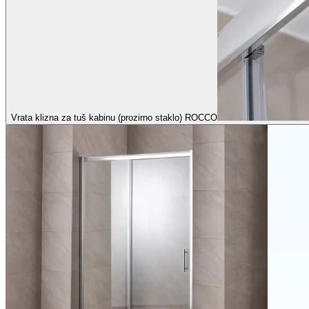
Vrata klizna za tuš kabinu (prozirno staklo) ROCCO