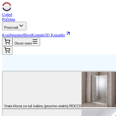
Ugled
Početna
Proizvodi
Konfigurator
Blog
Kontakt
3D Kupatilo
Otvori meni
Vrata klizna za tuš kabinu (prozirno staklo) ROCCO