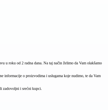
vu u roku od 2 radna dana. Na taj način želimo da Vam olakšamo
rebne informacije o proizvodima i uslugama koje nudimo, te da Vam
 zadovoljni i srećni kupci.