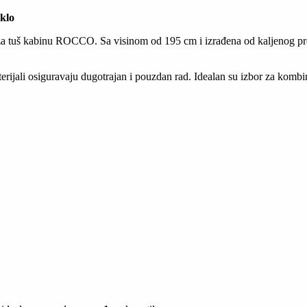
klo
ta za tuš kabinu ROCCO. Sa visinom od 195 cm i izrađena od kaljenog p
erijali osiguravaju dugotrajan i pouzdan rad. Idealan su izbor za komb