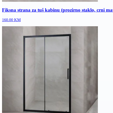
Fiksna strana za tuš kabinu (prozirno staklo, crni m
160.00
KM