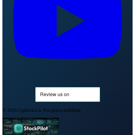
©
2026
Ugled d.o.o. Sva prava zadržana.