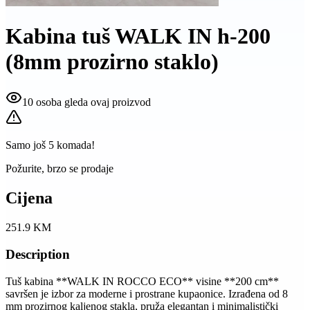
Kabina tuš WALK IN h-200
(8mm prozirno staklo)
10 osoba gleda ovaj proizvod
Samo još
5
komada!
Požurite, brzo se prodaje
Cijena
251.9
KM
Description
Tuš kabina **WALK IN ROCCO ECO** visine **200 cm**
savršen je izbor za moderne i prostrane kupaonice. Izrađena od 8
mm prozirnog kaljenog stakla, pruža elegantan i minimalistički