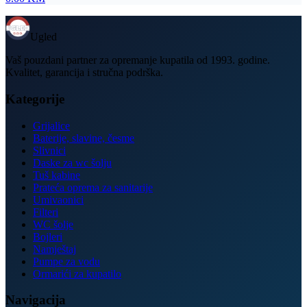
Ugled
Vaš pouzdani partner za opremanje kupatila od 1993. godine.
Kvalitet, garancija i stručna podrška.
Kategorije
Grijalice
Baterije, slavine, česme
Slivnici
Daske za wc šolju
Tuš kabine
Prateća oprema za sanitarije
Umivaonici
Filteri
WC šolje
Bojleri
Namještaj
Pumpe za vodu
Ormarići za kupatilo
Navigacija