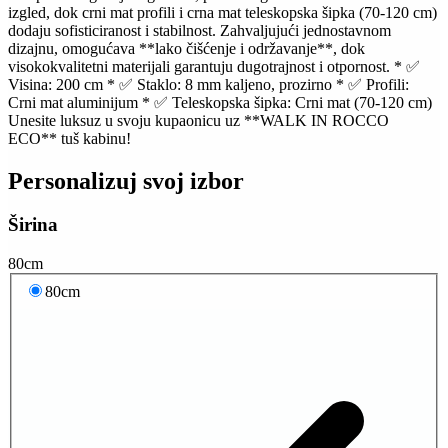
izgled, dok crni mat profili i crna mat teleskopska šipka (70-120 cm)
dodaju sofisticiranost i stabilnost. Zahvaljujući jednostavnom
dizajnu, omogućava **lako čišćenje i održavanje**, dok
visokokvalitetni materijali garantuju dugotrajnost i otpornost. * ✅
Visina: 200 cm * ✅ Staklo: 8 mm kaljeno, prozirno * ✅ Profili:
Crni mat aluminijum * ✅ Teleskopska šipka: Crni mat (70-120 cm)
Unesite luksuz u svoju kupaonicu uz **WALK IN ROCCO
ECO** tuš kabinu!
Personalizuj svoj izbor
Širina
80cm
80cm