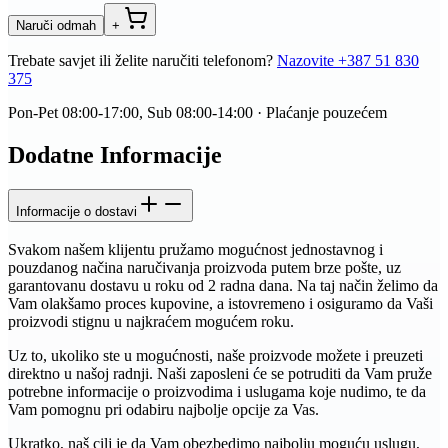
Naruči odmah
+
Trebate savjet ili želite naručiti telefonom?
Nazovite
+387 51 830
375
Pon-Pet 08:00-17:00, Sub 08:00-14:00 · Plaćanje pouzećem
Dodatne Informacije
Informacije o dostavi
Svakom našem klijentu pružamo mogućnost jednostavnog i
pouzdanog načina naručivanja proizvoda putem brze pošte, uz
garantovanu dostavu u roku od 2 radna dana. Na taj način želimo da
Vam olakšamo proces kupovine, a istovremeno i osiguramo da Vaši
proizvodi stignu u najkraćem mogućem roku.
Uz to, ukoliko ste u mogućnosti, naše proizvode možete i preuzeti
direktno u našoj radnji. Naši zaposleni će se potruditi da Vam pruže
potrebne informacije o proizvodima i uslugama koje nudimo, te da
Vam pomognu pri odabiru najbolje opcije za Vas.
Ukratko, naš cilj je da Vam obezbedimo najbolju moguću uslugu,