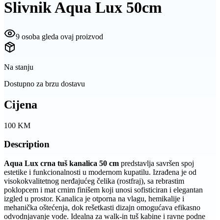
Slivnik Aqua Lux 50cm
9 osoba gleda ovaj proizvod
Na stanju
Dostupno za brzu dostavu
Cijena
100
KM
Description
Aqua Lux crna tuš kanalica 50 cm
predstavlja savršen spoj
estetike i funkcionalnosti u modernom kupatilu. Izrađena je od
visokokvalitetnog nerđajućeg čelika (rostfraj), sa rebrastim
poklopcem i mat crnim finišem koji unosi sofisticiran i elegantan
izgled u prostor. Kanalica je otporna na vlagu, hemikalije i
mehanička oštećenja, dok rešetkasti dizajn omogućava efikasno
odvodnjavanje vode. Idealna za walk-in tuš kabine i ravne podne