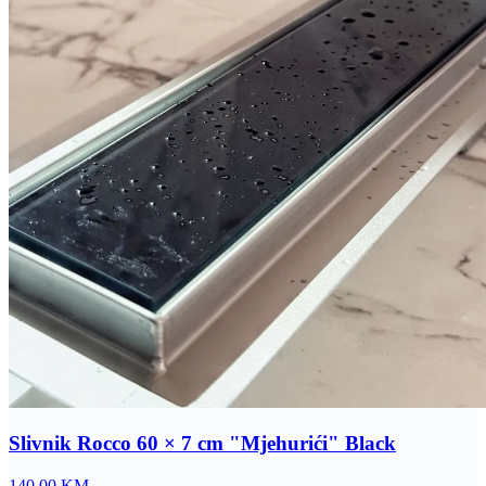
Slivnik Rocco 60 × 7 cm "Mjehurići" Black
140.00
KM