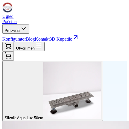
Ugled
Početna
Proizvodi
Konfigurator
Blog
Kontakt
3D Kupatilo
Otvori meni
Slivnik Aqua Lux 50cm