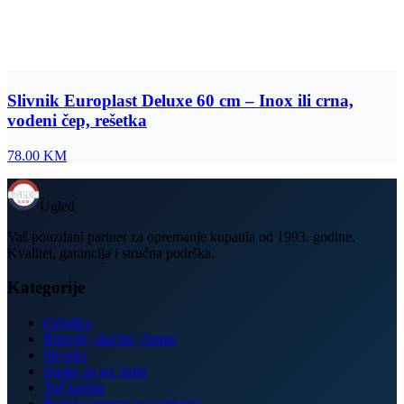
Slivnik Europlast Deluxe 60 cm – Inox ili crna,
vodeni čep, rešetka
78.00
KM
Ugled
Vaš pouzdani partner za opremanje kupatila od 1993. godine.
Kvalitet, garancija i stručna podrška.
Kategorije
Grijalice
Baterije, slavine, česme
Slivnici
Daske za wc šolju
Tuš kabine
Prateća oprema za sanitarije