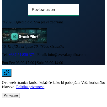
©
2026
Ugled d.o.o. Sva prava zadržana.
16. Krajiške brigade 70, 78400 Gradiška
Tel:
+387 51 830 375
| Email:
info@svezakupatilo.com
Pon-Pet: 08:00-17:00 | Sub: 08:00-14:00
Ova web stranica koristi kolačiće kako bi poboljšala Vaše korisničko
iskustvo.
Politika privatnosti
Prihvatam