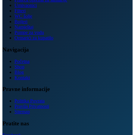
Umivaonici
Filteri
WC šolje
Bojleri
Namještaj
Pumpe za vodu
Ormarići za kupatilo
Navigacija
Početna
Shop
Blog
Kontakt
Pravne informacije
Politika Povrata
Pravila Privatnosti
Sitemap
Pratite nas