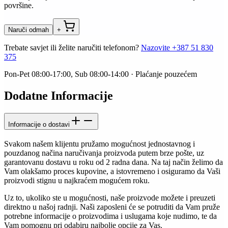
površine.
Naruči odmah
+
Trebate savjet ili želite naručiti telefonom?
Nazovite
+387 51 830
375
Pon-Pet 08:00-17:00, Sub 08:00-14:00 · Plaćanje pouzećem
Dodatne Informacije
Informacije o dostavi
Svakom našem klijentu pružamo mogućnost jednostavnog i
pouzdanog načina naručivanja proizvoda putem brze pošte, uz
garantovanu dostavu u roku od 2 radna dana. Na taj način želimo da
Vam olakšamo proces kupovine, a istovremeno i osiguramo da Vaši
proizvodi stignu u najkraćem mogućem roku.
Uz to, ukoliko ste u mogućnosti, naše proizvode možete i preuzeti
direktno u našoj radnji. Naši zaposleni će se potruditi da Vam pruže
potrebne informacije o proizvodima i uslugama koje nudimo, te da
Vam pomognu pri odabiru najbolje opcije za Vas.